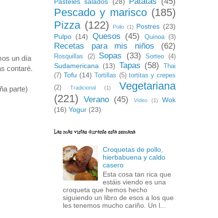
Patatas
(45)
Pasteles salados
(28)
Pescado y marisco
(185)
Pizza
(122)
Postres
(23)
Pollo
(1)
Quesos
(45)
Pulpo
(14)
Quinoa
(3)
Recetas para mis niños
(62)
Sopas
(33)
Rosquillas
(2)
Sorteo
(4)
mos un día
Tapas
(58)
Sudamericana
(13)
Thai
s contaré.
Tofu
(14)
(7)
Tortillas
(5)
tortitas y crepes
Vegetariana
(2)
Tradicional
(1)
ña parte)
(221)
Verano
(45)
Wok
Vídeo
(1)
(16)
Yogur
(23)
Las más vistas durante esta semana
Croquetas de pollo,
hierbabuena y caldo
casero
Esta cosa tan rica que
estáis viendo es una
croqueta que hemos hecho
siguiendo un libro de esos a los que
les tenemos mucho cariño. Un l...