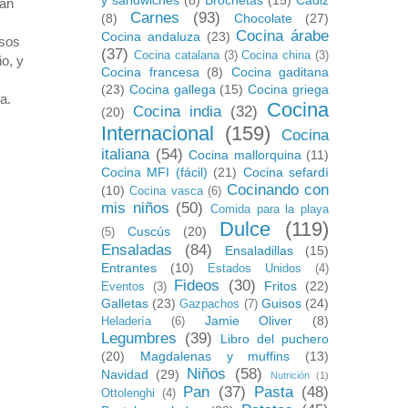
y sandwiches
(8)
Brochetas
(15)
Cádiz
van
Carnes
(93)
(8)
Chocolate
(27)
Cocina árabe
Cocina andaluza
(23)
esos
(37)
Cocina catalana
(3)
Cocina china
(3)
o, y
Cocina francesa
(8)
Cocina gaditana
(23)
Cocina gallega
(15)
Cocina griega
a.
Cocina
Cocina india
(32)
(20)
Internacional
(159)
Cocina
italiana
(54)
Cocina mallorquina
(11)
Cocina MFI (fácil)
(21)
Cocina sefardí
Cocinando con
(10)
Cocina vasca
(6)
mis niños
(50)
Comida para la playa
Dulce
(119)
Cuscús
(20)
(5)
Ensaladas
(84)
Ensaladillas
(15)
Entrantes
(10)
Estados Unidos
(4)
Fideos
(30)
Fritos
(22)
Eventos
(3)
Galletas
(23)
Guisos
(24)
Gazpachos
(7)
Jamie Oliver
(8)
Heladería
(6)
Legumbres
(39)
Libro del puchero
(20)
Magdalenas y muffins
(13)
Niños
(58)
Navidad
(29)
Nutrición
(1)
Pan
(37)
Pasta
(48)
Ottolenghi
(4)