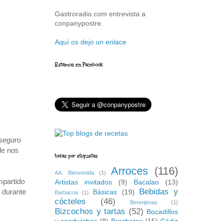
Gastroradio.com entrevista a
conpanypostre.
Aquí os dejo un enlace
Estamos en Facebook
 seguro
le nos
todas por etiquetas
Arroces
(116)
AA. Bienvenida
(1)
mpartido
Artistas invitados
(9)
Bacalao
(13)
Bebidas y
 durante
Básicas
(19)
Barbacoa
(1)
cócteles
(46)
Berenjenas
(1)
Bizcochos y tartas
(52)
Bocadillos