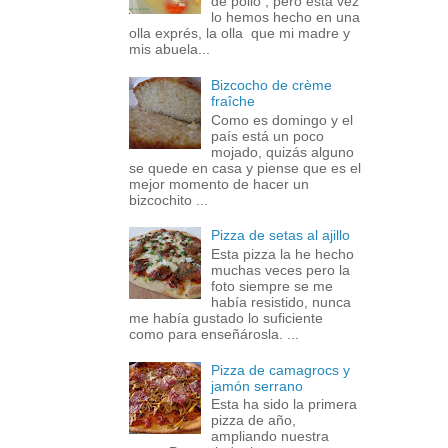
de pollo , pero esta vez
lo hemos hecho en una
olla exprés, la olla que mi madre y
mis abuela...
Bizcocho de crème
fraîche
Como es domingo y el
país está un poco
mojado, quizás alguno
se quede en casa y piense que es el
mejor momento de hacer un
bizcochito ...
Pizza de setas al ajillo
Esta pizza la he hecho
muchas veces pero la
foto siempre se me
había resistido, nunca
me había gustado lo suficiente
como para enseñárosla. ...
Pizza de camagrocs y
jamón serrano
Esta ha sido la primera
pizza de año,
ampliando nuestra