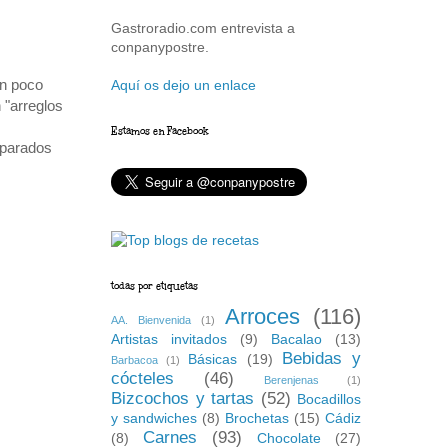
Gastroradio.com entrevista a
conpanypostre.
un poco
Aquí os dejo un enlace
 "arreglos
Estamos en Facebook
eparados
todas por etiquetas
Arroces
(116)
AA. Bienvenida
(1)
Artistas invitados
(9)
Bacalao
(13)
Bebidas y
Básicas
(19)
Barbacoa
(1)
cócteles
(46)
Berenjenas
(1)
Bizcochos y tartas
(52)
Bocadillos
y sandwiches
(8)
Brochetas
(15)
Cádiz
Carnes
(93)
(8)
Chocolate
(27)