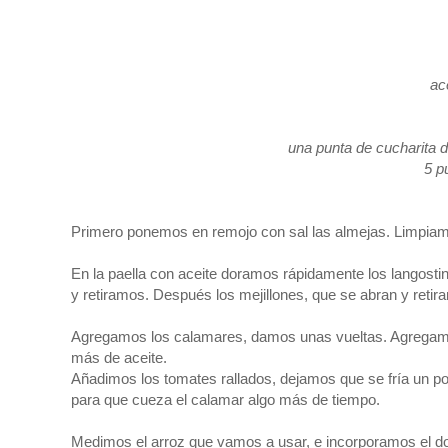
1
ac
una punta de cucharita 
5 p
Primero ponemos en remojo con sal las almejas. Limpiamos
En la paella con aceite doramos rápidamente los langosti
y retiramos. Después los mejillones, que se abran y reti
Agregamos los calamares, damos unas vueltas. Agregamos
más de aceite.
Añadimos los tomates rallados, dejamos que se fría un 
para que cueza el calamar algo más de tiempo.
Medimos el arroz que vamos a usar, e incorporamos el dob