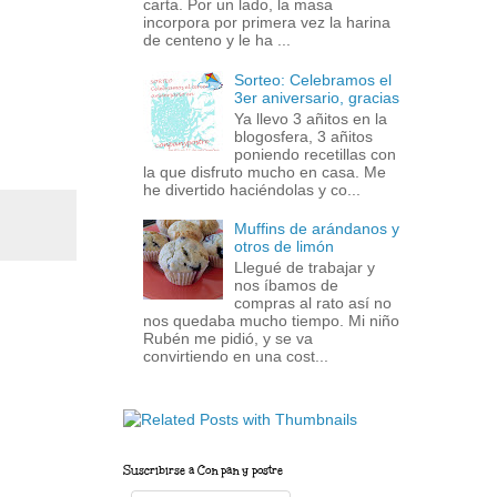
carta. Por un lado, la masa
incorpora por primera vez la harina
de centeno y le ha ...
Sorteo: Celebramos el
3er aniversario, gracias
Ya llevo 3 añitos en la
blogosfera, 3 añitos
poniendo recetillas con
la que disfruto mucho en casa. Me
he divertido haciéndolas y co...
Muffins de arándanos y
otros de limón
Llegué de trabajar y
nos íbamos de
compras al rato así no
nos quedaba mucho tiempo. Mi niño
Rubén me pidió, y se va
convirtiendo en una cost...
Suscribirse a Con pan y postre