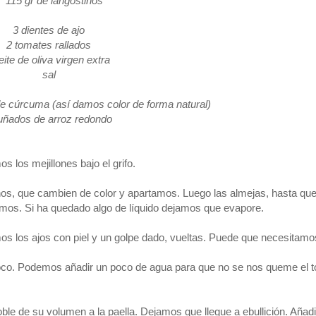
15 gr de langostinos
3 dientes de ajo
2 tomates rallados
eite de oliva virgen extra
sal
de cúrcuma (así damos color de forma natural)
uñados de arroz redondo
 los mejillones bajo el grifo.
nos, que cambien de color y apartamos. Luego las almejas, hasta qu
ramos. Si ha quedado algo de líquido dejamos que evapore.
 los ajos con piel y un golpe dado, vueltas. Puede que necesitamo
poco. Podemos añadir un poco de agua para que no se nos queme el 
le de su volumen a la paella. Dejamos que llegue a ebullición. Añad