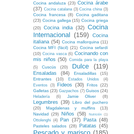
Cocina árabe
Cocina andaluza
(23)
(37)
Cocina catalana
(3)
Cocina china
(3)
Cocina francesa
(8)
Cocina gaditana
(23)
Cocina gallega
(15)
Cocina griega
Cocina
Cocina india
(32)
(20)
Internacional
(159)
Cocina
italiana
(54)
Cocina mallorquina
(11)
Cocina MFI (fácil)
(21)
Cocina sefardí
Cocinando con
(10)
Cocina vasca
(6)
mis niños
(50)
Comida para la playa
Dulce
(119)
Cuscús
(20)
(5)
Ensaladas
(84)
Ensaladillas
(15)
Entrantes
(10)
Estados Unidos
(4)
Fideos
(30)
Fritos
(22)
Eventos
(3)
Galletas
(23)
Guisos
(24)
Gazpachos
(7)
Jamie Oliver
(8)
Heladería
(6)
Legumbres
(39)
Libro del puchero
(20)
Magdalenas y muffins
(13)
Niños
(58)
Navidad
(29)
Nutrición
(1)
Pan
(37)
Pasta
(48)
Ottolenghi
(4)
Patatas
(45)
Pasteles salados
(28)
Pescado y marisco
(185)