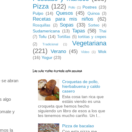
Pizza
(122)
Postres
(23)
Pollo
(1)
Quesos
(45)
Pulpo
(14)
Quinoa
(3)
Recetas para mis niños
(62)
Sopas
(33)
Rosquillas
(2)
Sorteo
(4)
Tapas
(58)
Sudamericana
(13)
Thai
Tofu
(14)
(7)
Tortillas
(5)
tortitas y crepes
Vegetariana
(2)
Tradicional
(1)
(221)
Verano
(45)
Wok
Vídeo
(1)
(16)
Yogur
(23)
Las más vistas durante esta semana
e se abran
Croquetas de pollo,
hierbabuena y caldo
casero
Esta cosa tan rica que
s algo
estáis viendo es una
croqueta que hemos hecho
siguiendo un libro de esos a los que
tomate y
les tenemos mucho cariño. Un l...
Pizza de bacalao
imos la
Con esta pizza me