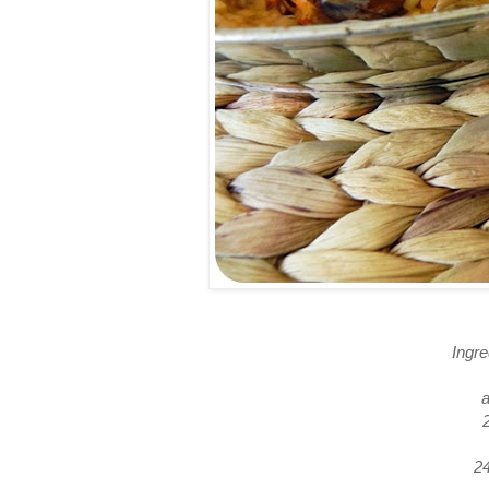
Ingr
a
200
240 