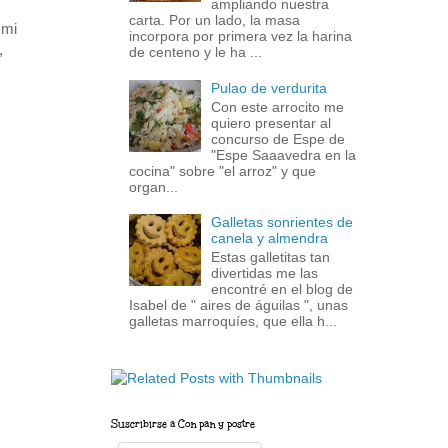
ampliando nuestra
carta. Por un lado, la masa
 mi
incorpora por primera vez la harina
,
de centeno y le ha ...
Pulao de verdurita
Con este arrocito me
quiero presentar al
concurso de Espe de
"Espe Saaavedra en la
cocina" sobre "el arroz" y que
organ...
Galletas sonrientes de
canela y almendra
Estas galletitas tan
divertidas me las
encontré en el blog de
Isabel de " aires de águilas ", unas
galletas marroquíes, que ella h...
Suscribirse a Con pan y postre