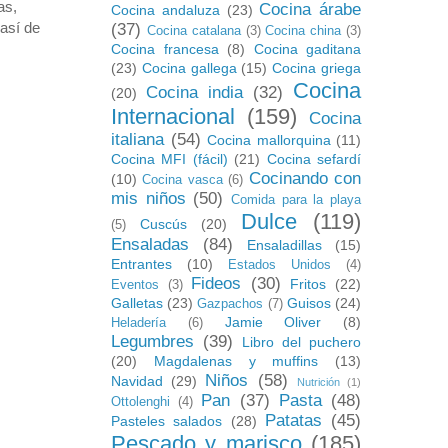
as,
Cocina árabe
Cocina andaluza
(23)
 así de
(37)
Cocina catalana
(3)
Cocina china
(3)
Cocina francesa
(8)
Cocina gaditana
(23)
Cocina gallega
(15)
Cocina griega
Cocina
Cocina india
(32)
(20)
Internacional
(159)
Cocina
italiana
(54)
Cocina mallorquina
(11)
Cocina MFI (fácil)
(21)
Cocina sefardí
Cocinando con
(10)
Cocina vasca
(6)
mis niños
(50)
Comida para la playa
Dulce
(119)
Cuscús
(20)
(5)
Ensaladas
(84)
Ensaladillas
(15)
Entrantes
(10)
Estados Unidos
(4)
Fideos
(30)
Fritos
(22)
Eventos
(3)
Galletas
(23)
Guisos
(24)
Gazpachos
(7)
Jamie Oliver
(8)
Heladería
(6)
Legumbres
(39)
Libro del puchero
(20)
Magdalenas y muffins
(13)
Niños
(58)
Navidad
(29)
Nutrición
(1)
Pan
(37)
Pasta
(48)
Ottolenghi
(4)
Patatas
(45)
Pasteles salados
(28)
Pescado y marisco
(185)