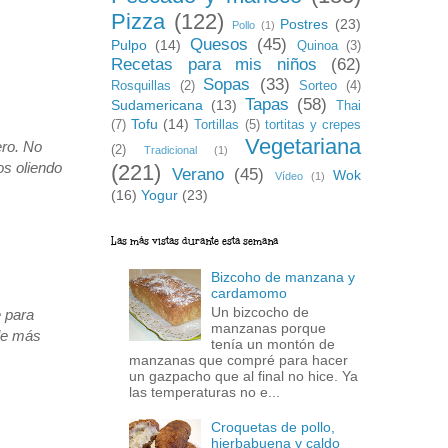
Pizza
(122)
Postres
(23)
Pollo
(1)
Quesos
(45)
Pulpo
(14)
Quinoa
(3)
Recetas para mis niños
(62)
Sopas
(33)
Rosquillas
(2)
Sorteo
(4)
Tapas
(58)
Sudamericana
(13)
Thai
Tofu
(14)
(7)
Tortillas
(5)
tortitas y crepes
Vegetariana
ero. No
(2)
Tradicional
(1)
os oliendo
(221)
Verano
(45)
Wok
Vídeo
(1)
(16)
Yogur
(23)
Las más vistas durante esta semana
Bizcoho de manzana y
cardamomo
Un bizcocho de
e para
manzanas porque
rle más
tenía un montón de
manzanas que compré para hacer
un gazpacho que al final no hice. Ya
las temperaturas no e...
Croquetas de pollo,
hierbabuena y caldo