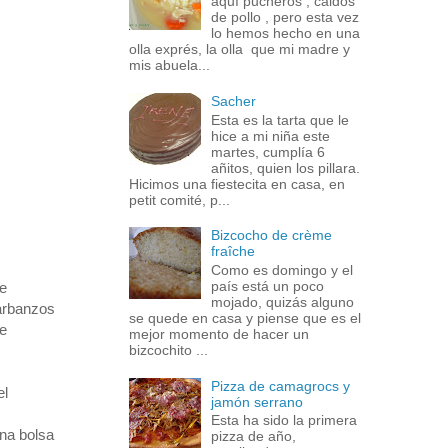
aquí pucheros , caldos
de pollo , pero esta vez
lo hemos hecho en una
olla exprés, la olla que mi madre y
mis abuela...
Sacher
Esta es la tarta que le
hice a mi niña este
martes, cumplía 6
añitos, quien los pillara.
Hicimos una fiestecita en casa, en
petit comité, p...
Bizcocho de crème
fraîche
Como es domingo y el
país está un poco
me
mojado, quizás alguno
garbanzos
se quede en casa y piense que es el
re
mejor momento de hacer un
bizcochito ...
Pizza de camagrocs y
el
jamón serrano
Esta ha sido la primera
na bolsa
pizza de año,