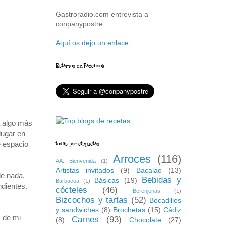
Gastroradio.com entrevista a
conpanypostre.
Aquí os dejo un enlace
Estamos en Facebook
á algo más
lugar en
e espacio
todas por etiquetas
Arroces
(116)
AA. Bienvenida
(1)
Artistas invitados
(9)
Bacalao
(13)
de nada.
Bebidas y
Básicas
(19)
Barbacoa
(1)
ndientes.
cócteles
(46)
Berenjenas
(1)
Bizcochos y tartas
(52)
Bocadillos
y sandwiches
(8)
Brochetas
(15)
Cádiz
s de mi
Carnes
(93)
(8)
Chocolate
(27)