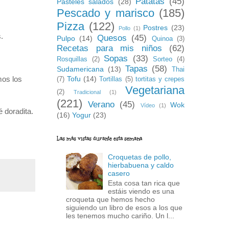
Patatas
(45)
Pasteles salados
(28)
Pescado y marisco
(185)
Pizza
(122)
Postres
(23)
Pollo
(1)
.
Quesos
(45)
Pulpo
(14)
Quinoa
(3)
Recetas para mis niños
(62)
Sopas
(33)
Rosquillas
(2)
Sorteo
(4)
Tapas
(58)
Sudamericana
(13)
Thai
Tofu
(14)
mos los
(7)
Tortillas
(5)
tortitas y crepes
Vegetariana
(2)
Tradicional
(1)
(221)
Verano
(45)
Wok
Vídeo
(1)
 doradita.
(16)
Yogur
(23)
Las más vistas durante esta semana
Croquetas de pollo,
hierbabuena y caldo
casero
Esta cosa tan rica que
estáis viendo es una
croqueta que hemos hecho
siguiendo un libro de esos a los que
les tenemos mucho cariño. Un l...