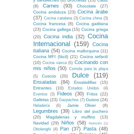
y sandwiches
(8)
Brochetas
(15)
Cádiz
Carnes
(93)
(8)
Chocolate
(27)
Cocina árabe
Cocina andaluza
(23)
(37)
Cocina catalana
(3)
Cocina china
(3)
Cocina francesa
(8)
Cocina gaditana
(23)
Cocina gallega
(15)
Cocina griega
Cocina
Cocina india
(32)
(20)
Internacional
(159)
Cocina
italiana
(54)
Cocina mallorquina
(11)
Cocina MFI (fácil)
(21)
Cocina sefardí
Cocinando con
(10)
Cocina vasca
(6)
mis niños
(50)
Comida para la playa
Dulce
(119)
Cuscús
(20)
(5)
Ensaladas
(84)
Ensaladillas
(15)
Entrantes
(10)
Estados Unidos
(4)
Fideos
(30)
Fritos
(22)
Eventos
(3)
Galletas
(23)
Guisos
(24)
Gazpachos
(7)
Jamie Oliver
(8)
Heladería
(6)
Legumbres
(39)
Libro del puchero
(20)
Magdalenas y muffins
(13)
Niños
(58)
Navidad
(29)
Nutrición
(1)
Pan
(37)
Pasta
(48)
Ottolenghi
(4)