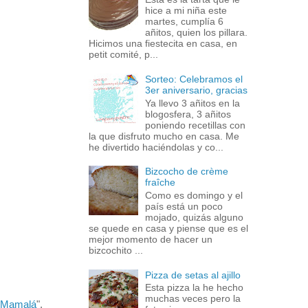
hice a mi niña este
martes, cumplía 6
añitos, quien los pillara.
Hicimos una fiestecita en casa, en
petit comité, p...
Sorteo: Celebramos el
3er aniversario, gracias
Ya llevo 3 añitos en la
blogosfera, 3 añitos
poniendo recetillas con
la que disfruto mucho en casa. Me
he divertido haciéndolas y co...
Bizcocho de crème
fraîche
Como es domingo y el
país está un poco
mojado, quizás alguno
se quede en casa y piense que es el
mejor momento de hacer un
bizcochito ...
Pizza de setas al ajillo
Esta pizza la he hecho
muchas veces pero la
Mamalá
",