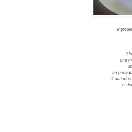
Ingredi
3 l
una mo
un
un puñado
4 puñados 
el do