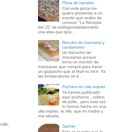
Pizza de bacalao
Con esta pizza me
quiero presentar a un
evento que acabo de
conocer "La Recepta
del 15" de elsfogonsdelabordeta
una idea que quie...
Bizcoho de manzana y
cardamomo
Un bizcocho de
manzanas porque
tenía un montón de
manzanas que compré para hacer
un gazpacho que al final no hice. Ya
las temperaturas no e...
Puchero en olla exprés
Ya hemos publicado
aquí pucheros , caldos
de pollo , pero esta vez
lo hemos hecho en una
olla exprés, la olla que mi madre y
mis abuela...
mité,
Sacher
Esta es la tarta que le