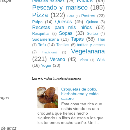
a sopa
Patatas
(45)
Pasteles salados
(28)
Pescado y marisco
(185)
Pizza
(122)
Postres
(23)
Pollo
(1)
Quesos
(45)
Pulpo
(14)
Quinoa
(3)
Recetas para mis niños
(62)
Sopas
(33)
Rosquillas
(2)
Sorteo
(4)
Tapas
(58)
Sudamericana
(13)
Thai
Tofu
(14)
(7)
Tortillas
(5)
tortitas y crepes
Vegetariana
(2)
Tradicional
(1)
(221)
Verano
(45)
Wok
Vídeo
(1)
(16)
Yogur
(23)
Las más vistas durante esta semana
Croquetas de pollo,
hierbabuena y caldo
ragos
casero
Esta cosa tan rica que
estáis viendo es una
croqueta que hemos hecho
siguiendo un libro de esos a los que
les tenemos mucho cariño. Un l...
 de arroz