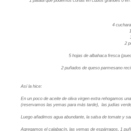
1 patata que podemos cortas en cubos grandes o en r
4 cuchara
2 p
5 hojas de albahaca fresca (pue
2 puñados de queso parmesano recién
Así la hice:
En un poco de aceite de oliva virgen extra rehogamos unas
(reservamos las yemas para más tarde), las judías verdes
Luego añadimos agua abundante, la salsa de tomate y s
Agregamos el calabacín, las yemas de espárragos, 1 puñ