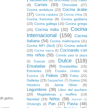
y sandwiches
(8)
Brochetas
(15)
Cádiz
Carnes
(93)
(8)
Chocolate
(27)
Cocina árabe
Cocina andaluza
(23)
(37)
Cocina catalana
(3)
Cocina china
(3)
Cocina francesa
(8)
Cocina gaditana
(23)
Cocina gallega
(15)
Cocina griega
Cocina
Cocina india
(32)
(20)
Internacional
(159)
Cocina
italiana
(54)
Cocina mallorquina
(11)
Cocina MFI (fácil)
(21)
Cocina sefardí
Cocinando con
(10)
Cocina vasca
(6)
mis niños
(50)
Comida para la playa
Dulce
(119)
Cuscús
(20)
(5)
Ensaladas
(84)
Ensaladillas
(15)
Entrantes
(10)
Estados Unidos
(4)
Fideos
(30)
Fritos
(22)
Eventos
(3)
Galletas
(23)
Guisos
(24)
Gazpachos
(7)
Jamie Oliver
(8)
Heladería
(6)
Legumbres
(39)
Libro del puchero
(20)
Magdalenas y muffins
(13)
de guiso.
Niños
(58)
Navidad
(29)
Nutrición
(1)
Pan
(37)
Pasta
(48)
Ottolenghi
(4)