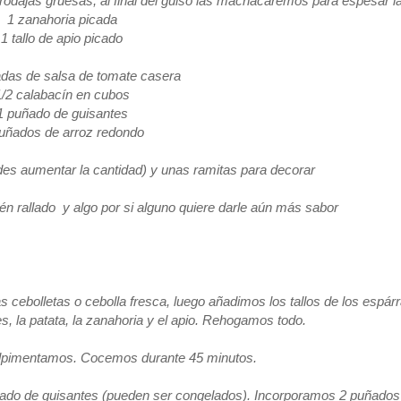
odajas gruesas, al final del guiso las machacaremos para espesar l
1 zanahoria picada
1 tallo de apio picado
das de salsa de tomate casera
1/2 calabacín en cubos
1 puñado de guisantes
uñados de arroz redondo
des aumentar la cantidad) y unas ramitas para decorar
 rallado y algo por si alguno quiere darle aún más sabor
 cebolletas o cebolla fresca, luego añadimos los tallos de los espár
, la patata, la zanahoria y el apio. Rehogamos todo.
alpimentamos. Cocemos durante 45 minutos.
ado de guisantes (pueden ser congelados). Incorporamos 2 puñados