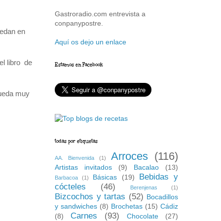
Gastroradio.com entrevista a
conpanypostre.
uedan en
Aquí os dejo un enlace
l libro de
Estamos en Facebook
 queda muy
todas por etiquetas
Arroces
(116)
AA. Bienvenida
(1)
Artistas invitados
(9)
Bacalao
(13)
Bebidas y
Básicas
(19)
Barbacoa
(1)
cócteles
(46)
Berenjenas
(1)
Bizcochos y tartas
(52)
Bocadillos
y sandwiches
(8)
Brochetas
(15)
Cádiz
Carnes
(93)
(8)
Chocolate
(27)