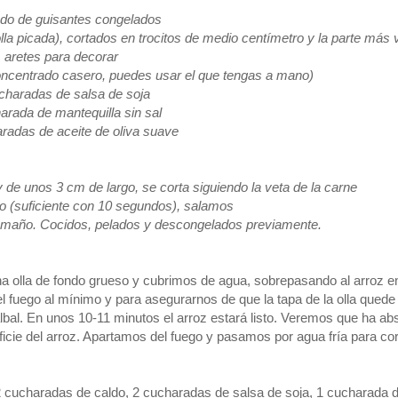
do de guisantes congelados
olla picada), cortados en trocitos de medio centímetro y la parte más
aretes para decorar
oncentrado casero, puedes usar el que tengas a mano)
charadas de salsa de soja
arada de mantequilla sin sal
radas de aceite de oliva suave
y de unos 3 cm de largo, se corta siguiendo la veta de la carne
o (suficiente con 10 segundos), salamos
tamaño. Cocidos, pelados y descongelados previamente.
 olla de fondo grueso y cubrimos de agua, sobrepasando al arroz e
 fuego al mínimo y para asegurarnos de que la tapa de la olla quede
 albal. En unos 10-11 minutos el arroz estará listo. Veremos que ha ab
icie del arroz. Apartamos del fuego y pasamos por agua fría para cor
 2 cucharadas de caldo, 2 cucharadas de salsa de soja, 1 cucharada 