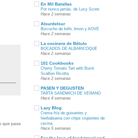
En Mil Batallas
Por nunca jamás, de Lucy Score
Hace 2 semanas
Alsurdelsur
Bizcocho de kéfir, limon y AOVE
Hace 2 semanas
La cocinera de Bétulo
BOCADOS DE ALBARICOQUE
Hace 2 semanas
101 Cookbooks
Cherry Tomato Tart with Burnt
Scallion Ricotta
Hace 2 semanas
PASEN Y DEGUSTEN
TARTA SANDWICH DE VERANO
Hace 4 semanas
Lazy Blog
Crema fría de guisantes y
hierbabuena con chips crujientes de
cecina
es que pasa
Hace 5 semanas
For the love of food,travel and