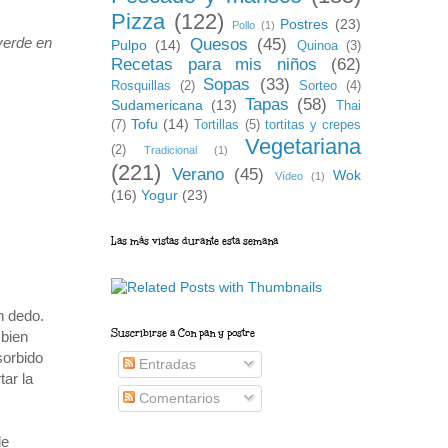
Pizza
(122)
Postres
(23)
Pollo
(1)
 verde en
Quesos
(45)
Pulpo
(14)
Quinoa
(3)
Recetas para mis niños
(62)
Sopas
(33)
Rosquillas
(2)
Sorteo
(4)
Tapas
(58)
Sudamericana
(13)
Thai
Tofu
(14)
(7)
Tortillas
(5)
tortitas y crepes
Vegetariana
(2)
Tradicional
(1)
(221)
Verano
(45)
Wok
Vídeo
(1)
(16)
Yogur
(23)
Las más vistas durante esta semana
n dedo.
Suscribirse a Con pan y postre
 bien
sorbido
Entradas
tar la
Comentarios
de