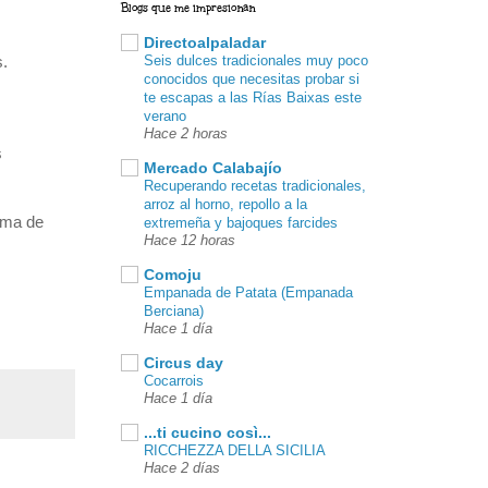
Blogs que me impresionan
Directoalpaladar
Seis dulces tradicionales muy poco
s.
conocidos que necesitas probar si
te escapas a las Rías Baixas este
verano
Hace 2 horas
s
Mercado Calabajío
Recuperando recetas tradicionales,
arroz al horno, repollo a la
rma de
extremeña y bajoques farcides
Hace 12 horas
Comoju
Empanada de Patata (Empanada
Berciana)
Hace 1 día
Circus day
Cocarrois
Hace 1 día
...ti cucino così...
RICCHEZZA DELLA SICILIA
Hace 2 días