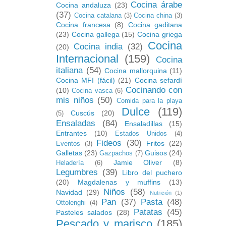
Cocina árabe
Cocina andaluza
(23)
(37)
Cocina catalana
(3)
Cocina china
(3)
Cocina francesa
(8)
Cocina gaditana
(23)
Cocina gallega
(15)
Cocina griega
Cocina
Cocina india
(32)
(20)
Internacional
(159)
Cocina
italiana
(54)
Cocina mallorquina
(11)
Cocina MFI (fácil)
(21)
Cocina sefardí
Cocinando con
(10)
Cocina vasca
(6)
mis niños
(50)
Comida para la playa
Dulce
(119)
Cuscús
(20)
(5)
Ensaladas
(84)
Ensaladillas
(15)
Entrantes
(10)
Estados Unidos
(4)
Fideos
(30)
Fritos
(22)
Eventos
(3)
Galletas
(23)
Guisos
(24)
Gazpachos
(7)
Jamie Oliver
(8)
Heladería
(6)
Legumbres
(39)
Libro del puchero
(20)
Magdalenas y muffins
(13)
Niños
(58)
Navidad
(29)
Nutrición
(1)
Pan
(37)
Pasta
(48)
Ottolenghi
(4)
Patatas
(45)
Pasteles salados
(28)
Pescado y marisco
(185)