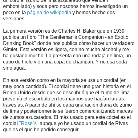
un cordial (zumo de lima azucarado que venden
embotellado) y soda pero nosotros hemos investigado un
poco en la
página de wikipedia
y hemos hecho dos
versiones.
La primera versión es de Charles H. Baker que en 1939
publica un libro "The Gentleman's Companion - an Exotic
Drinking Book" donde nos publica cómo hacer un verdadero
Gimlet. Esta versión es ligera, con no mucho alcohol y me
ha gustado mucho. La presenta con una rodaja de lima, un
cubo de hielo y en una copa de champán. Y no usa soda
sino agua.
En esa versión como en la mayoría se usa un cordial (en
muy poca cantidad). El cordial tiene una gran historia en el
Reino Unido desde que se descubrió que el zumo de lima
prevenía el escorbuto en los marinos que hacían largas
travesías. A partir de ahí se daba una ración diaria de zumo
de lima y posteriormente se fueron comercializando marcas
de zumos azucarados. El más usado para este cóctel es el
cordial
"Rose´s"
aunque yo he usado un cordial de Rives
que es el que he podido conseguir.