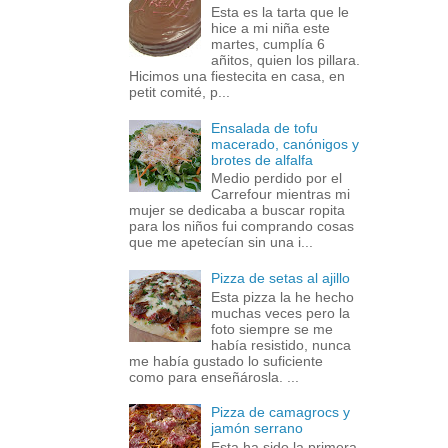
Esta es la tarta que le
hice a mi niña este
martes, cumplía 6
añitos, quien los pillara.
Hicimos una fiestecita en casa, en
petit comité, p...
Ensalada de tofu
macerado, canónigos y
brotes de alfalfa
Medio perdido por el
Carrefour mientras mi
mujer se dedicaba a buscar ropita
para los niños fui comprando cosas
que me apetecían sin una i...
Pizza de setas al ajillo
Esta pizza la he hecho
muchas veces pero la
foto siempre se me
había resistido, nunca
me había gustado lo suficiente
como para enseñárosla. ...
Pizza de camagrocs y
jamón serrano
Esta ha sido la primera