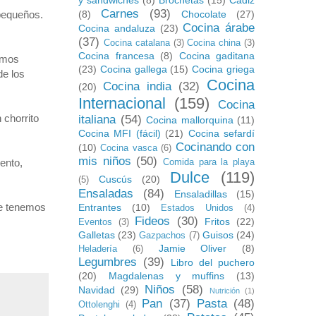
y sandwiches
(8)
Brochetas
(15)
Cádiz
Carnes
(93)
pequeños.
(8)
Chocolate
(27)
Cocina árabe
Cocina andaluza
(23)
(37)
Cocina catalana
(3)
Cocina china
(3)
Cocina francesa
(8)
Cocina gaditana
hemos
(23)
Cocina gallega
(15)
Cocina griega
de los
Cocina
Cocina india
(32)
(20)
Internacional
(159)
Cocina
 chorrito
italiana
(54)
Cocina mallorquina
(11)
Cocina MFI (fácil)
(21)
Cocina sefardí
Cocinando con
(10)
Cocina vasca
(6)
mis niños
(50)
ento,
Comida para la playa
Dulce
(119)
Cuscús
(20)
(5)
Ensaladas
(84)
Ensaladillas
(15)
ue tenemos
Entrantes
(10)
Estados Unidos
(4)
Fideos
(30)
Fritos
(22)
Eventos
(3)
Galletas
(23)
Guisos
(24)
Gazpachos
(7)
Jamie Oliver
(8)
Heladería
(6)
Legumbres
(39)
Libro del puchero
(20)
Magdalenas y muffins
(13)
Niños
(58)
Navidad
(29)
Nutrición
(1)
Pan
(37)
Pasta
(48)
Ottolenghi
(4)