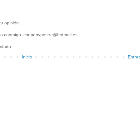
u opinión.
acto conmigo: conpanypostre@hotmail.es
itado.
Inicio
Entra