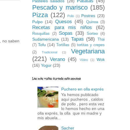
Patatas
(45)
Pasteles salados
(28)
Pescado y marisco
(185)
Pizza
(122)
Postres
(23)
Pollo
(1)
Quesos
(45)
Pulpo
(14)
Quinoa
(3)
Recetas para mis niños
(62)
Sopas
(33)
Rosquillas
(2)
Sorteo
(4)
Tapas
(58)
Sudamericana
(13)
Thai
e, no saben
Tofu
(14)
(7)
Tortillas
(5)
tortitas y crepes
Vegetariana
(2)
Tradicional
(1)
(221)
Verano
(45)
Wok
Vídeo
(1)
(16)
Yogur
(23)
Las más vistas durante esta semana
Puchero en olla exprés
Ya hemos publicado
aquí pucheros , caldos
de pollo , pero esta vez
lo hemos hecho en una
olla exprés, la olla que mi madre y
mis abuela...
Sacher