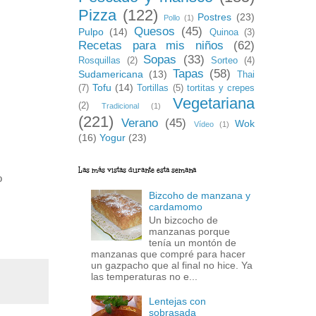
Pizza
(122)
Postres
(23)
Pollo
(1)
Quesos
(45)
Pulpo
(14)
Quinoa
(3)
Recetas para mis niños
(62)
Sopas
(33)
Rosquillas
(2)
Sorteo
(4)
Tapas
(58)
Sudamericana
(13)
Thai
Tofu
(14)
(7)
Tortillas
(5)
tortitas y crepes
Vegetariana
(2)
Tradicional
(1)
(221)
Verano
(45)
Wok
Vídeo
(1)
(16)
Yogur
(23)
Las más vistas durante esta semana
o
Bizcoho de manzana y
cardamomo
Un bizcocho de
manzanas porque
tenía un montón de
manzanas que compré para hacer
un gazpacho que al final no hice. Ya
las temperaturas no e...
Lentejas con
sobrasada