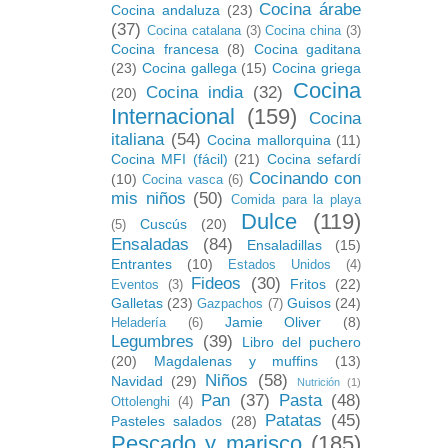
Cocina árabe
Cocina andaluza
(23)
(37)
Cocina catalana
(3)
Cocina china
(3)
Cocina francesa
(8)
Cocina gaditana
(23)
Cocina gallega
(15)
Cocina griega
Cocina
Cocina india
(32)
(20)
Internacional
(159)
Cocina
italiana
(54)
Cocina mallorquina
(11)
Cocina MFI (fácil)
(21)
Cocina sefardí
Cocinando con
(10)
Cocina vasca
(6)
mis niños
(50)
Comida para la playa
Dulce
(119)
Cuscús
(20)
(5)
Ensaladas
(84)
Ensaladillas
(15)
Entrantes
(10)
Estados Unidos
(4)
Fideos
(30)
Fritos
(22)
Eventos
(3)
Galletas
(23)
Guisos
(24)
Gazpachos
(7)
Jamie Oliver
(8)
Heladería
(6)
Legumbres
(39)
Libro del puchero
(20)
Magdalenas y muffins
(13)
Niños
(58)
Navidad
(29)
Nutrición
(1)
Pan
(37)
Pasta
(48)
Ottolenghi
(4)
Patatas
(45)
Pasteles salados
(28)
Pescado y marisco
(185)