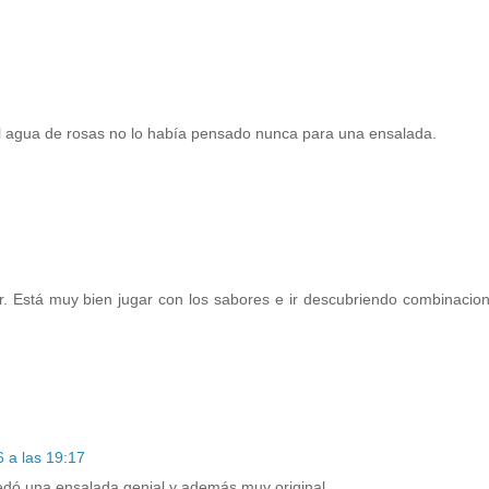
el agua de rosas no lo había pensado nunca para una ensalada.
r. Está muy bien jugar con los sabores e ir descubriendo combinaci
 a las 19:17
edó una ensalada genial y además muy original.