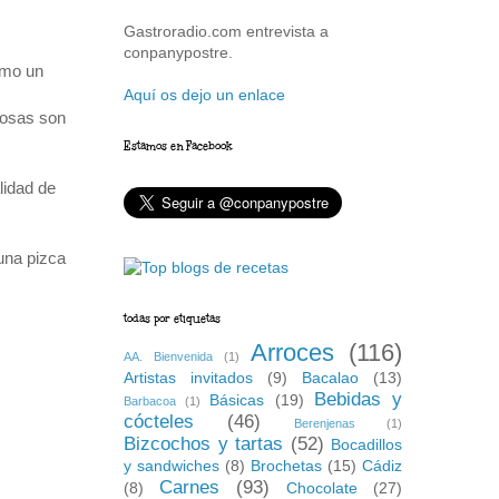
Gastroradio.com entrevista a
conpanypostre.
omo un
Aquí os dejo un enlace
 rosas son
Estamos en Facebook
lidad de
una pizca
todas por etiquetas
Arroces
(116)
AA. Bienvenida
(1)
Artistas invitados
(9)
Bacalao
(13)
Bebidas y
Básicas
(19)
Barbacoa
(1)
cócteles
(46)
Berenjenas
(1)
Bizcochos y tartas
(52)
Bocadillos
y sandwiches
(8)
Brochetas
(15)
Cádiz
Carnes
(93)
(8)
Chocolate
(27)