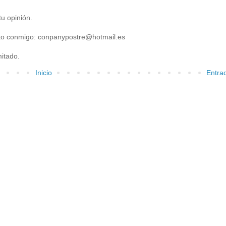
u opinión.
acto conmigo: conpanypostre@hotmail.es
itado.
Inicio
Entra