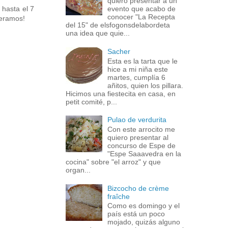
quiero presentar a un
s
hasta el 7
evento que acabo de
conocer "La Recepta
peramos!
del 15" de elsfogonsdelabordeta
una idea que quie...
Sacher
Esta es la tarta que le
hice a mi niña este
martes, cumplía 6
añitos, quien los pillara.
Hicimos una fiestecita en casa, en
petit comité, p...
Pulao de verdurita
Con este arrocito me
quiero presentar al
concurso de Espe de
"Espe Saaavedra en la
cocina" sobre "el arroz" y que
organ...
Bizcocho de crème
fraîche
Como es domingo y el
país está un poco
mojado, quizás alguno