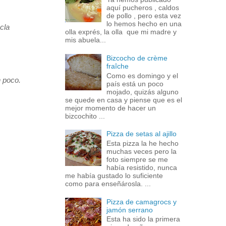
aquí pucheros , caldos
de pollo , pero esta vez
lo hemos hecho en una
cla
olla exprés, la olla que mi madre y
mis abuela...
Bizcocho de crème
fraîche
Como es domingo y el
n poco.
país está un poco
mojado, quizás alguno
se quede en casa y piense que es el
mejor momento de hacer un
bizcochito ...
Pizza de setas al ajillo
Esta pizza la he hecho
muchas veces pero la
foto siempre se me
había resistido, nunca
me había gustado lo suficiente
como para enseñárosla. ...
Pizza de camagrocs y
jamón serrano
Esta ha sido la primera