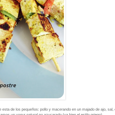
 esta de los pequeños: pollo y macerando en un majado de ajo, sal,
amos un yogur natural no azucarado (va bien el estilo griego).