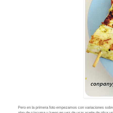
Pero en la primera foto empezamos con variaciones sobre
algo de cúrcuma y luego en vez de usar aceite de oliva us