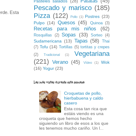
Patatas
(45)
Pasteles salados
(28)
Pescado y marisco
(185)
erde. Esta
Pizza
(122)
Postres
(23)
Pollo
(1)
Quesos
(45)
Pulpo
(14)
Quinoa
(3)
Recetas para mis niños
(62)
Sopas
(33)
Rosquillas
(2)
Sorteo
(4)
Tapas
(58)
Sudamericana
(13)
Thai
Tofu
(14)
(7)
Tortillas
(5)
tortitas y crepes
Vegetariana
(2)
Tradicional
(1)
(221)
Verano
(45)
Wok
Vídeo
(1)
(16)
Yogur
(23)
Las más vistas durante esta semana
Croquetas de pollo,
hierbabuena y caldo
casero
Esta cosa tan rica que
estáis viendo es una
croqueta que hemos hecho
siguiendo un libro de esos a los que
les tenemos mucho cariño. Un l...