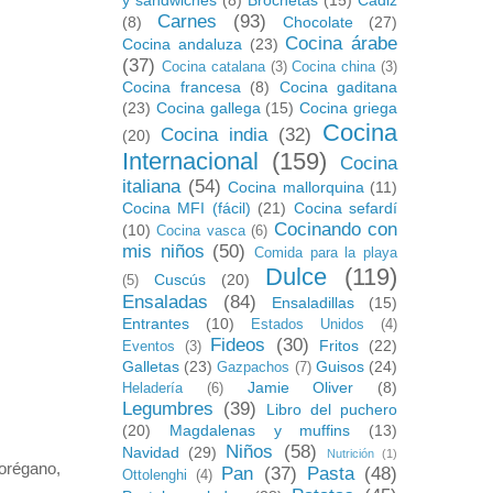
y sandwiches
(8)
Brochetas
(15)
Cádiz
Carnes
(93)
(8)
Chocolate
(27)
Cocina árabe
Cocina andaluza
(23)
(37)
Cocina catalana
(3)
Cocina china
(3)
Cocina francesa
(8)
Cocina gaditana
(23)
Cocina gallega
(15)
Cocina griega
Cocina
Cocina india
(32)
(20)
Internacional
(159)
Cocina
italiana
(54)
Cocina mallorquina
(11)
Cocina MFI (fácil)
(21)
Cocina sefardí
Cocinando con
(10)
Cocina vasca
(6)
mis niños
(50)
Comida para la playa
Dulce
(119)
Cuscús
(20)
(5)
Ensaladas
(84)
Ensaladillas
(15)
Entrantes
(10)
Estados Unidos
(4)
Fideos
(30)
Fritos
(22)
Eventos
(3)
Galletas
(23)
Guisos
(24)
Gazpachos
(7)
Jamie Oliver
(8)
Heladería
(6)
Legumbres
(39)
Libro del puchero
(20)
Magdalenas y muffins
(13)
Niños
(58)
Navidad
(29)
Nutrición
(1)
 orégano,
Pan
(37)
Pasta
(48)
Ottolenghi
(4)