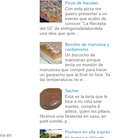
Pizza de bacalao
Con esta pizza me
quiero presentar a un
evento que acabo de
conocer "La Recepta
del 15" de elsfogonsdelabordeta
una idea que quie...
Bizcoho de manzana y
cardamomo
Un bizcocho de
manzanas porque
tenía un montón de
manzanas que compré para hacer
un gazpacho que al final no hice. Ya
las temperaturas no e...
Sacher
Esta es la tarta que le
hice a mi niña este
martes, cumplía 6
añitos, quien los pillara.
Hicimos una fiestecita en casa, en
petit comité, p...
Puchero en olla exprés
uma en
Ya hemos publicado