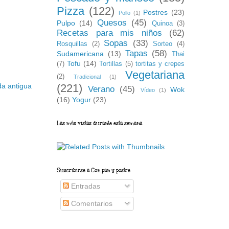
Pizza
(122)
Postres
(23)
Pollo
(1)
Quesos
(45)
Pulpo
(14)
Quinoa
(3)
Recetas para mis niños
(62)
Sopas
(33)
Rosquillas
(2)
Sorteo
(4)
Tapas
(58)
Sudamericana
(13)
Thai
Tofu
(14)
(7)
Tortillas
(5)
tortitas y crepes
Vegetariana
(2)
Tradicional
(1)
(221)
da antigua
Verano
(45)
Wok
Vídeo
(1)
(16)
Yogur
(23)
Las más vistas durante esta semana
Suscribirse a Con pan y postre
Entradas
Comentarios