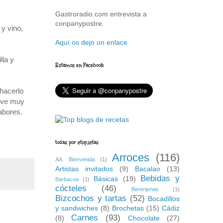
Gastroradio.com entrevista a
conpanypostre.
 y vino,
Aquí os dejo un enlace
lla y
Estamos en Facebook
 hacerlo
elve muy
abores.
todas por etiquetas
Arroces
(116)
AA. Bienvenida
(1)
Artistas invitados
(9)
Bacalao
(13)
Bebidas y
Básicas
(19)
Barbacoa
(1)
cócteles
(46)
Berenjenas
(1)
Bizcochos y tartas
(52)
Bocadillos
y sandwiches
(8)
Brochetas
(15)
Cádiz
Carnes
(93)
(8)
Chocolate
(27)