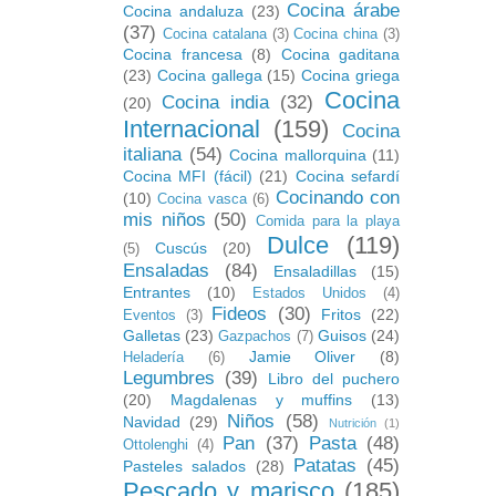
Cocina árabe
Cocina andaluza
(23)
(37)
Cocina catalana
(3)
Cocina china
(3)
Cocina francesa
(8)
Cocina gaditana
(23)
Cocina gallega
(15)
Cocina griega
Cocina
Cocina india
(32)
(20)
Internacional
(159)
Cocina
italiana
(54)
Cocina mallorquina
(11)
Cocina MFI (fácil)
(21)
Cocina sefardí
Cocinando con
(10)
Cocina vasca
(6)
mis niños
(50)
Comida para la playa
Dulce
(119)
Cuscús
(20)
(5)
Ensaladas
(84)
Ensaladillas
(15)
Entrantes
(10)
Estados Unidos
(4)
Fideos
(30)
Fritos
(22)
Eventos
(3)
Galletas
(23)
Guisos
(24)
Gazpachos
(7)
Jamie Oliver
(8)
Heladería
(6)
Legumbres
(39)
Libro del puchero
(20)
Magdalenas y muffins
(13)
Niños
(58)
Navidad
(29)
Nutrición
(1)
Pan
(37)
Pasta
(48)
Ottolenghi
(4)
Patatas
(45)
Pasteles salados
(28)
Pescado y marisco
(185)