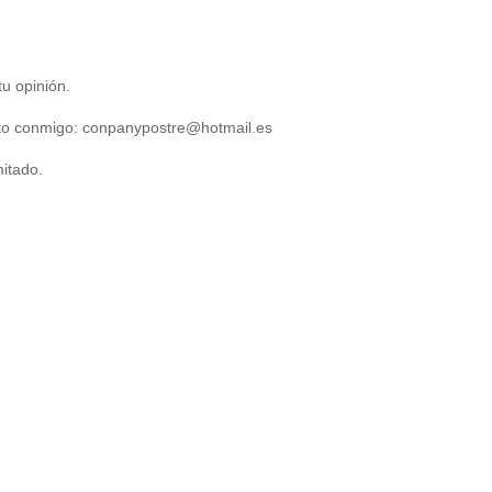
u opinión.
acto conmigo: conpanypostre@hotmail.es
itado.