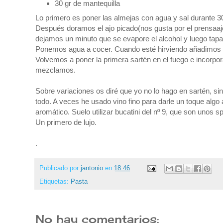
30 gr de mantequilla
Lo primero es poner las almejas con agua y sal durante 30
Después doramos el ajo picado(nos gusta por el prensaajos
dejamos un minuto que se evapore el alcohol y luego ta
Ponemos agua a cocer. Cuando esté hirviendo añadimos sa
Volvemos a poner la primera sartén en el fuego e incorpo
mezclamos.
Sobre variaciones os diré que yo no lo hago en sartén, si
todo. A veces he usado vino fino para darle un toque alg
aromático. Suelo utilizar bucatini del nº 9, que son unos 
Un primero de lujo.
.
Publicado por
jantonio
en
18:46
Etiquetas:
Pasta
No hay comentarios: