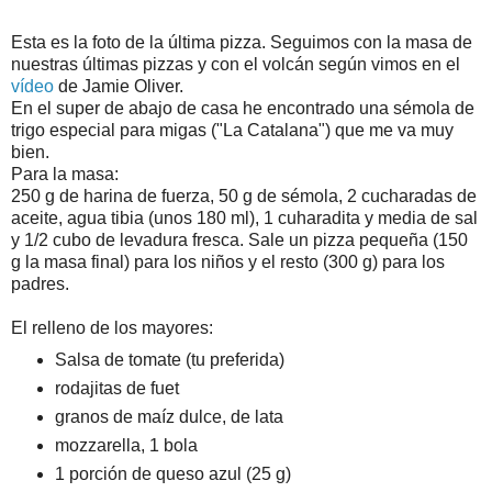
Esta es la foto de la última
pizza
. Seguimos con la masa de
nuestras últimas pizzas y con el volcán según vimos en el
vídeo
de Jamie Oliver.
En el
super
de abajo de casa he encontrado una sémola de
trigo especial para migas ("La Catalana") que me va muy
bien.
Para la masa:
250
g
de harina de fuerza, 50 g de sémola, 2 cucharadas de
aceite, agua tibia (unos 180
ml
), 1
cuharadita
y media de sal
y 1/2 cubo de levadura fresca. Sale un
pizza
pequeña (150
g
la masa final) para los niños y el resto (300 g) para los
padres.
El relleno de los mayores:
Salsa de tomate (tu preferida)
rodajitas
de
fuet
granos de
maíz
dulce, de lata
mozzarella
, 1 bola
1 porción de queso azul (25 g)